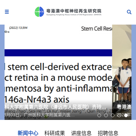
广州医科大学附属第六医院（清远市人民医院）齐玲团队与暨南大学徐颖团队揭示间充质干细胞外小囊泡治疗视网膜色素变性的机制
2022年7月4日，粤港澳中枢神经再生研究院广东省非人灵长类动物模型研究重点实验室迎来了新的一批暨南大学附属中学的同学们，开展“览暨南创新魂，筑少年强国梦”系列研学活动。广东省非人灵长类动物模型研究重点实验室副主任杨甦研究员代表实验室欢迎附中师生们的来访，并从动物模型和大脑功能两个方面入手，深入浅出的介绍了实验室的研究特色，即利用非人灵长类动物研究大脑疾病。同学们对生命科学研究常用的动物模型，小至线虫、果蝇，大至猪、猴，有了感性的认识，并且惊叹于人类大脑中数量惊人的神经细胞及其连接形成的网络。实验室的研究生梁维恩、陈秀生、贾青青、覃义阳分别针对实验室研究的四种神经退行性疾病阿尔兹海默症、帕金森病、渐冻人症、亨廷顿舞蹈症进行介绍。四位主讲人寓教于乐，用专业又不失幽默的语言结合多媒体教学视频和动物行为学录像，帮助同学们了解各种大脑疾病的发病原因、机制、治疗手段和最新研究进展。疾病患者运动失调、四肢震颤的视频让同学们受到很大的震撼，前两年在社交媒体上火爆全球的“冰桶挑战”视频也让同学们忍俊不禁。同学们认真听讲并记录笔记，课堂气氛非常活跃。随后，李世华教授对上述讲座进行了总结，进一步阐述了利用
新闻中心
科研成果
讲座信息
招聘信息